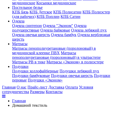
медицинские
Косынки медицинские
Постельное белье
КПБ Бязь
КПБ Детское
КПБ Полисатин
КПБ Полиэстер
(для рабочих)
КПБ Поплин
КПБ Сатин
Одеяла
Одеяла синтепон
Одеяла "Эконом"
Одеяла
полушерстяные
Одеяла байковые
Одеяла лебяжий пух
Одеяла овечья шерсть
Одеяла бамбук
Одеяла верблюжья
шерсть
Матрасы
Матрасы пенополиуретановые (поролоновый) в
медицинской клеенке ПВХ
Матрасы
пенополиуретановые (поролоновый) в ультрастепе
Матрасы РВ в тике
Матрасы «Эконом» в полиэстере
Подушки
Подушки холлофайберные
Подушки лебяжий пух
Подушки бамбуковые
Подушки овечья шерсть
Подушки
перовые
Подушки «Эконом»
Главная
О нас
Прайс-лист
Доставка
Оплата
Условия
сотрудничества
Размеры
Контакты
Главная
Домашний текстиль