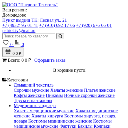
Ваш регион:
Домодедово
Пункт выдачи ТК:
Лесная ул., 21
+7 (4932) 95-01-41
+7 (910) 692-17-66
+7 (920) 676-66-01
patriot-iv@mail.ru
0
0
0
0 ₽
Всего:
0
0 ₽
Оформить заказ
В корзине пусто!
Категории
Домашний текстиль
Сорочки мужские
Халаты женские
Платья женские
Кофты женские
Пижамы
Ночные сорочки женские
Трусы и панталоны
Медицинская одежда
Халаты медицинские мужские
Халаты медицинские
женские
Халаты хирурга
Костюмы хирурга, пекаря,
повара
Костюмы медицинские женские
Костюмы
медицинские мужские
Фартуки
Бахилы
Колпаки