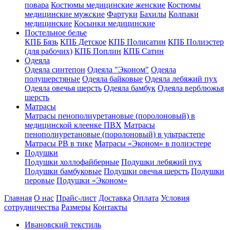
повара
Костюмы медицинские женские
Костюмы
медицинские мужские
Фартуки
Бахилы
Колпаки
медицинские
Косынки медицинские
Постельное белье
КПБ Бязь
КПБ Детское
КПБ Полисатин
КПБ Полиэстер
(для рабочих)
КПБ Поплин
КПБ Сатин
Одеяла
Одеяла синтепон
Одеяла "Эконом"
Одеяла
полушерстяные
Одеяла байковые
Одеяла лебяжий пух
Одеяла овечья шерсть
Одеяла бамбук
Одеяла верблюжья
шерсть
Матрасы
Матрасы пенополиуретановые (поролоновый) в
медицинской клеенке ПВХ
Матрасы
пенополиуретановые (поролоновый) в ультрастепе
Матрасы РВ в тике
Матрасы «Эконом» в полиэстере
Подушки
Подушки холлофайберные
Подушки лебяжий пух
Подушки бамбуковые
Подушки овечья шерсть
Подушки
перовые
Подушки «Эконом»
Главная
О нас
Прайс-лист
Доставка
Оплата
Условия
сотрудничества
Размеры
Контакты
Ивановский текстиль