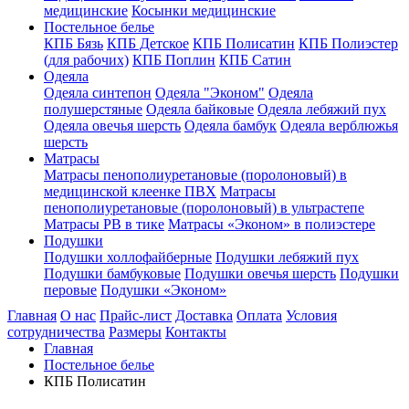
медицинские
Косынки медицинские
Постельное белье
КПБ Бязь
КПБ Детское
КПБ Полисатин
КПБ Полиэстер
(для рабочих)
КПБ Поплин
КПБ Сатин
Одеяла
Одеяла синтепон
Одеяла "Эконом"
Одеяла
полушерстяные
Одеяла байковые
Одеяла лебяжий пух
Одеяла овечья шерсть
Одеяла бамбук
Одеяла верблюжья
шерсть
Матрасы
Матрасы пенополиуретановые (поролоновый) в
медицинской клеенке ПВХ
Матрасы
пенополиуретановые (поролоновый) в ультрастепе
Матрасы РВ в тике
Матрасы «Эконом» в полиэстере
Подушки
Подушки холлофайберные
Подушки лебяжий пух
Подушки бамбуковые
Подушки овечья шерсть
Подушки
перовые
Подушки «Эконом»
Главная
О нас
Прайс-лист
Доставка
Оплата
Условия
сотрудничества
Размеры
Контакты
Главная
Постельное белье
КПБ Полисатин