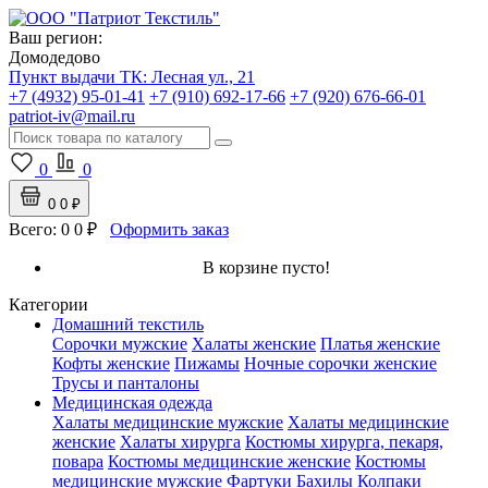
Ваш регион:
Домодедово
Пункт выдачи ТК:
Лесная ул., 21
+7 (4932) 95-01-41
+7 (910) 692-17-66
+7 (920) 676-66-01
patriot-iv@mail.ru
0
0
0
0 ₽
Всего:
0
0 ₽
Оформить заказ
В корзине пусто!
Категории
Домашний текстиль
Сорочки мужские
Халаты женские
Платья женские
Кофты женские
Пижамы
Ночные сорочки женские
Трусы и панталоны
Медицинская одежда
Халаты медицинские мужские
Халаты медицинские
женские
Халаты хирурга
Костюмы хирурга, пекаря,
повара
Костюмы медицинские женские
Костюмы
медицинские мужские
Фартуки
Бахилы
Колпаки