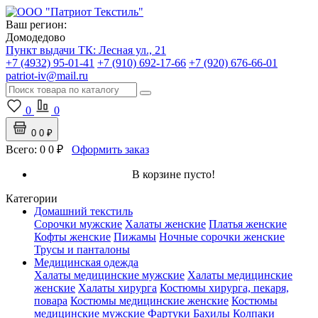
Ваш регион:
Домодедово
Пункт выдачи ТК:
Лесная ул., 21
+7 (4932) 95-01-41
+7 (910) 692-17-66
+7 (920) 676-66-01
patriot-iv@mail.ru
0
0
0
0 ₽
Всего:
0
0 ₽
Оформить заказ
В корзине пусто!
Категории
Домашний текстиль
Сорочки мужские
Халаты женские
Платья женские
Кофты женские
Пижамы
Ночные сорочки женские
Трусы и панталоны
Медицинская одежда
Халаты медицинские мужские
Халаты медицинские
женские
Халаты хирурга
Костюмы хирурга, пекаря,
повара
Костюмы медицинские женские
Костюмы
медицинские мужские
Фартуки
Бахилы
Колпаки