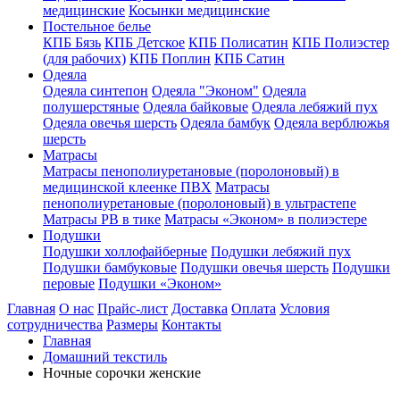
медицинские
Косынки медицинские
Постельное белье
КПБ Бязь
КПБ Детское
КПБ Полисатин
КПБ Полиэстер
(для рабочих)
КПБ Поплин
КПБ Сатин
Одеяла
Одеяла синтепон
Одеяла "Эконом"
Одеяла
полушерстяные
Одеяла байковые
Одеяла лебяжий пух
Одеяла овечья шерсть
Одеяла бамбук
Одеяла верблюжья
шерсть
Матрасы
Матрасы пенополиуретановые (поролоновый) в
медицинской клеенке ПВХ
Матрасы
пенополиуретановые (поролоновый) в ультрастепе
Матрасы РВ в тике
Матрасы «Эконом» в полиэстере
Подушки
Подушки холлофайберные
Подушки лебяжий пух
Подушки бамбуковые
Подушки овечья шерсть
Подушки
перовые
Подушки «Эконом»
Главная
О нас
Прайс-лист
Доставка
Оплата
Условия
сотрудничества
Размеры
Контакты
Главная
Домашний текстиль
Ночные сорочки женские